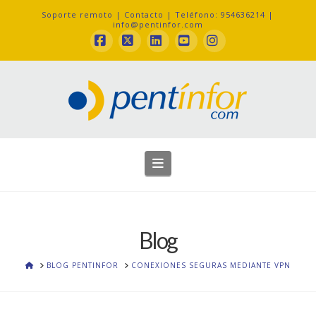
Soporte remoto
|
Contacto
| Teléfono: 954636214 |
info@pentinfor.com
Facebook
X
LinkedIn
YouTube
Instagram
Navigation
Blog
HOME
BLOG PENTINFOR
CONEXIONES SEGURAS MEDIANTE VPN